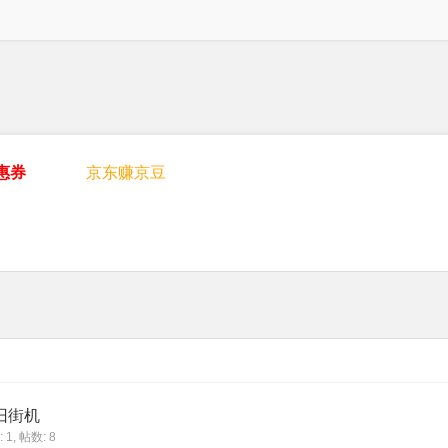
惠券
京东赚京豆
旧街机
 1
,
帖数: 8