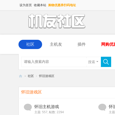
设为首页
收藏本站
购物优惠券扫码地址
社区
主机友
插件
网购优
搜索
»
社区
›
怀旧游戏区
机
友
怀旧游戏区
社
区
怀旧主机游戏
怀
主题: 557
,
帖数: 2294
主题: